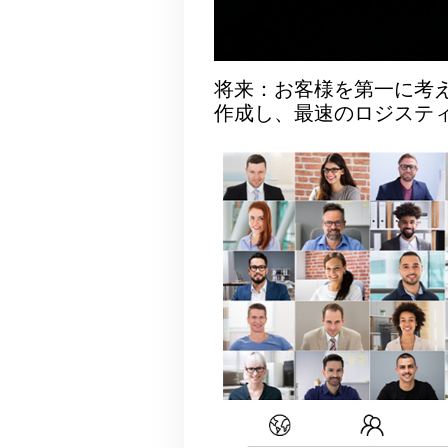
ログイン
将来：お客様を第一に考
作成し、最速のロジステ
Eメール
*
パスワード
*
ログインする