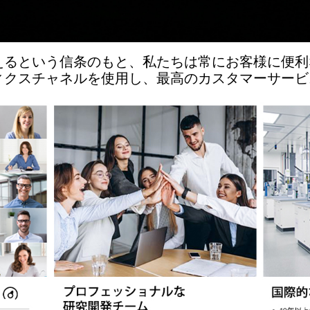
登録
えるという信条のもと、私たちは常にお客様に便利
ィクスチャネルを使用し、最高のカスタマーサービ
Eメール
*
メール確認コード
*
パスワード
*
検証コード
*