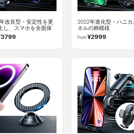
22年改良型・安定性を更
2022年進化型・ハニ
上し、スマホを全面保
ネルの柄模様
¥3799
¥2999
From
登録
Eメール
*
メール確認コード
*
パスワード
*