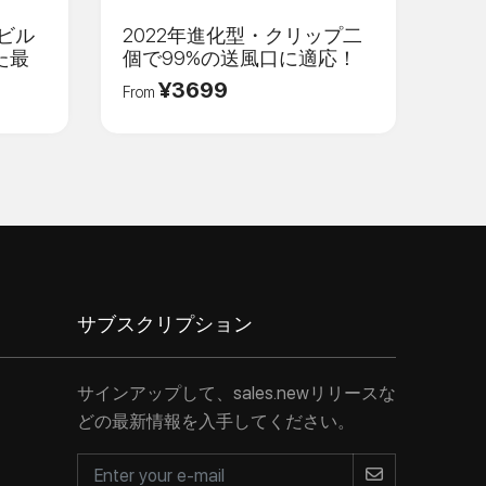
ドビル
2022年進化型・クリップ二
た最
個で99%の送風口に適応！
¥3699
From
サブスクリプション
サインアップして、sales.newリリースな
どの最新情報を入手してください。