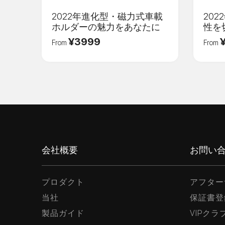
ログインする
2022年進化型・磁力式車載
20
ホルダーの魅力をあなたに
性を
¥3999
From
From
会社概要
お問い
プロダクト
アフター
当社
保証書登
製品ガイド
VIPク