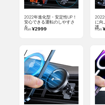
2022年進化型・安定性UP！
20
安心できる運転のしやすさ
に向
を
護
¥2999
From
From
ログイン
Eメール
*
パスワード
*