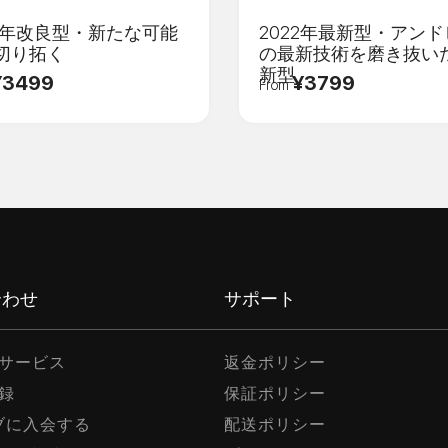
22年改良型・新たな可能
2022年最新型・アン
切り拓く
の最新技術を磨き抜い
新型
¥3499
¥3799
From
検証コード
*
登録
合わせ
サポート
サービス
返金ポリシー
録
保証ポリシー
ラブに入会する
配送ポリシー