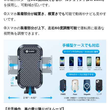
パスワード
*
を採用し、可動域が広いです。
②スマホ
装着部分が縦置き、横置きでも
可能で動画やナビも見やす
いです。
ログインする
登録
③スマホの
装着部分が上下、左右60度調整可能
で運転席に最適な
視野角を調整できます。
【片手操作、車の乗り降りがスムーズ】