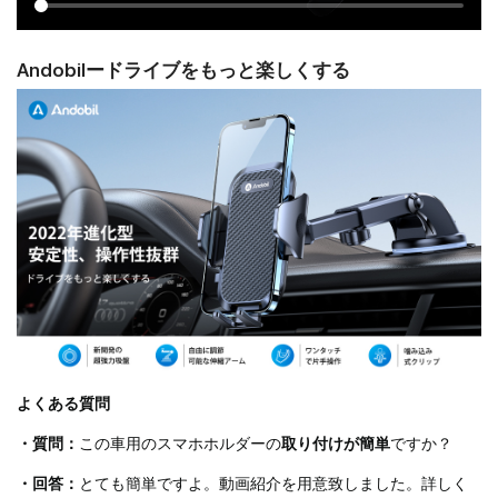
【安定性抜群・安心運転にサポート】あなたの安全はAndobil
が一番大事にしています。Andobilが開発した車 スマホホルダ
ーは超強力真空吸盤と三角構造を採用した上に、ホードル力
Andobilードライブをもっと楽しくする
の高いアームと下支えを搭載し、スマホに手帳型ケースをつ
けたままでもしっかり固定し、運転中の揺れや振動などによ
る落下からスマホを保護できます！まや、下支えはスマホの
サイズに合わせて支え位置を調節可能で、車行中にアーム部
分がスマホのサイドボタンに干渉せず、画面誤作動をおこす
心配はなく、運転に集中できます。更に、耐久性に対して、
Andobil 車載ホルダーは耐衝撃性と耐候性に優れる航空用の
PTFE素材を採用し、安心して末永くお使い頂く事が出来ま
す。
【最強なクリップ、耐久性抜群】折れやすいプラスチック製
のクリップと比べて、Andobil 車載ホルダーがアルミ合金と
高品質なテフロン樹脂を使用、爪の部分にアルミ合金で補強
して耐久性が普通より30倍強化しました。また、クリップの
よくある質問
先は平らではなく噛み込む様に改良され、スマホを緩まずが
っちり固定できまして、どんな道でも絶対に落ちません。更
・質問：
この車用のスマホホルダーの
取り付けが簡単
ですか？
に、クリップの爪にシリコン製クッションを設置し、ご愛車
の送風口を傷付かずに、エアコン吹き出し口式の車載ホルダ
・回答：
とても簡単ですよ。動画紹介を用意致しました。詳しく