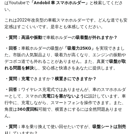
ーとしても安心してご利用いただけます。
はYoutubeで
「Andobil 車 スマホホルダー」
と検索してくださ
い。
【改良型、より使いやすい車載ホルダー】Andobilは車載ホル
ダーの専門店として、欧米、日本の500,000+のお客様のフィ
これは2022年改良型の車載スマホホルダーです。どんな道でも安
ードバッグ、5,000+回の試験と40種類道路状況の考察を通じ
定感はすごくいいです。是非とも体感してください。
て、3年間経って、ようやく業界をリードする車載ホルダーを
開発できました。「吸盤式&送風口式両用で超便利」Andobil
・質問：高温や振動
で車載ホルダーの
吸着盤が外れますか？
改良された車 スマホホルダーは吹き出し口式だけではなく、
・回答：
車載ホルダーの吸盤が
「吸着力25KG」
を実現できまし
ゲル吸盤式ホルダーとしてダッシュボード、フロントガラス
た。市販の人気製品より、吸着力が高くなり、エンジンの振動や
に装着してご使用頂けます。「取付簡単でプレゼントに最
デコボコ道でも外れることがありません。また、真夏で
吸盤が取
適」初心者でもすぐ使いこなせるように、車への取り付けが
れる問題を解決
し、安心感と快適さをあなたに提供します。
とても簡単です。すまほほるだーはワンタッチで使用できて
操作性も抜群です。また、本製品は梱包に加え、細部まで拘
・質問：充電
できますか？
横置きにできますか？
ってデザインされ、全体的に高級感が溢れています。お家族
や親友に安全な運転環境を作り、大変実用性有るので、温か
・回答：
ワイヤレス充電式ではありませんが、車のスマホホルダ
いプレゼントとしては喜ばせていただきます。
ーとして、スマホの
充電口を塞がないように
設計しています。車
行中に、充電しながら、スマートフォンを操作できます。また、
【片手操作、手帳型ケース対応、5年間安心保証】側面のボタ
角度は
360度回転
可能で、横置きにするには全然問題ありませ
ンで取り付けや取り外しが簡単に出来るワンタッチ式タイプ
ん。
です。ボタンを押すと、わずか0.1秒でスマホを挟むためのア
ームが自動に開きます。再度ボタンを押さない限り勝手に開
・質問：
車を乗り換えて使い回せたいですが、
吸盤シートは別売
くことはありません。Andobilの車載ホルダーはアームが
り
していますか？