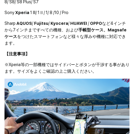
8/ S8/ S8 Plus/ S7
Sony
Xperia
1 III/ 1Ⅱ/ 1/ 8 /10 / Pro
Sharp
AQUOS
/
Fujitsu
/
Kyocera
/
HUAWEI
/
OPPO
など4インチ
から7インチまですべての機種、および
手帳型ケース、Magsafe
ケース
をつけたスマートフォンなど様々な厚みや機種に対応でき
ます。
【注意事項】
※Xperia等の一部機種ではサイドバーとボタンが干渉する事があり
ます。サイズをよくご確認の上ご購入ください。