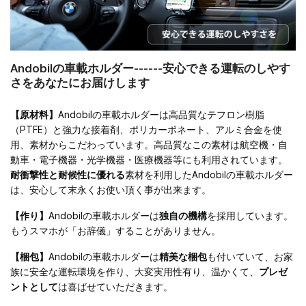
Andobilの車載ホルダー------安心できる運転のしやす
さをあなたにお届けします
【原材料】
Andobilの車載ホルダーは高品質なテフロン樹脂
（PTFE）と強力な接着剤、ポリカーボネート、アルミ合金を使
用、素材からこだわっています。高品質なこの素材は航空機・自
動車・電子機器・光学機器・医療機器等にも利用されています。
耐衝撃性と耐候性に優れる
素材を利用したAndobilの車載ホルダー
は、安心して末永くお使い頂く事が出来ます。
【作り】
Andobilの車載ホルダーは
独自の機構
を採用しています。
もうスマホが「お辞儀」することがありません。
【梱包】
Andobilの車載ホルダーは
精美な梱包
も付いていて、お家
族に安全な運転環境を作り、大変実用性有り、温かくて、
プレゼ
ントとして
は喜ばせていただきます。