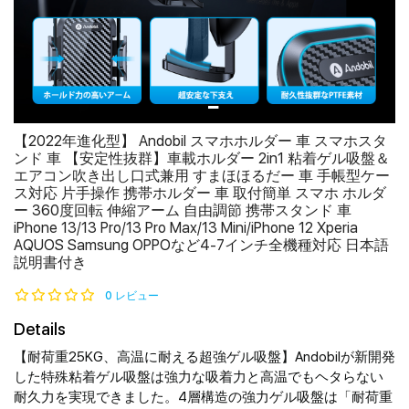
【2022年進化型】 Andobil スマホホルダー 車 スマホスタ
ンド 車 【安定性抜群】車載ホルダー 2in1 粘着ゲル吸盤＆
エアコン吹き出し口式兼用 すまほほるだー 車 手帳型ケー
ス対応 片手操作 携帯ホルダー 車 取付簡単 スマホ ホルダ
ー 360度回転 伸縮アーム 自由調節 携帯スタンド 車
iPhone 13/13 Pro/13 Pro Max/13 Mini/iPhone 12 Xperia
AQUOS Samsung OPPOなど4-7インチ全機種対応 日本語
説明書付き
0 レビュー
Details
【耐荷重25KG、高温に耐える超強ゲル吸盤】Andobilが新開発
した特殊粘着ゲル吸盤は強力な吸着力と高温でもヘタらない
耐久力を実現できました。4層構造の強力ゲル吸盤は「耐荷重