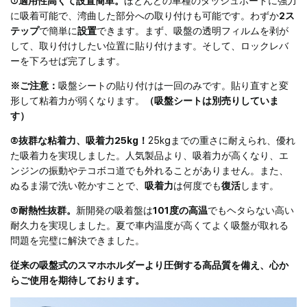
①適用性高くて設置簡単。
ほとんどの車種のダッシュボードに強力
に吸着可能で、湾曲した部分への取り付けも可能です。わずか
2ス
テップ
で簡単に
設置
できます。まず、吸盤の透明フィルムを剥が
して、取り付けしたい位置に貼り付けます。そして、ロックレバ
ーを下ろせば完了します。
※ご注意：
吸盤シートの貼り付けは一回のみです。貼り直すと変
形して粘着力が弱くなります。
（吸盤シートは別売りしていま
す）
②抜群な粘着力、吸着力25kg！
25kgまでの重さに耐えられ、優れ
た吸着力を実現しました。人気製品より、吸着力が高くなり、エ
ンジンの振動やテコボコ道でも外れることがありません。また、
ぬるま湯で洗い乾かすことで、
吸着力
は何度でも
復活
します。
③耐熱性抜群。
新開発の吸着盤は
101度の高温
でもヘタらない高い
耐久力を実現しました。夏で車内温度が高くてよく吸盤が取れる
問題を完璧に解決できました。
従来の吸盤式のスマホホルダーより圧倒する高品質を備え、心か
らご使用を期待しております。