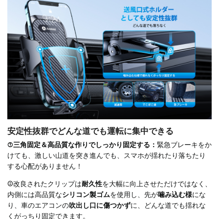
安定性抜群でどんな道でも運転に集中できる
①三角固定＆高品質な作りでしっかり固定する：
緊急ブレーキをか
けても、激しい山道を突き進んでも、スマホが揺れたり落ちたり
する心配がありません！
②改良されたクリップは
耐久性
を大幅に向上させただけではなく、
内側には高品質な
シリコン製ゴム
を使用し、先が
噛み込む様
にな
り、車のエアコンの
吹出し口に傷つかず
に、どんな道でも揺れな
くがっちり固定できます。