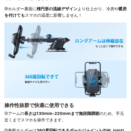
③ホルダー裏面に
楕円形の流線デザイン
より仕上がり、冷房や
暖房
を付けても
スマホの温度に影響しません！
ログイン
操作性抜群で快適に使用できる
Eメール
*
①アームの
長さは130mm-220mmまで無段階調節
のため、手元
近くまでスマホを操作できます。
②車載ホルダーは
360度回転できるボールジョイント(DW Joint)