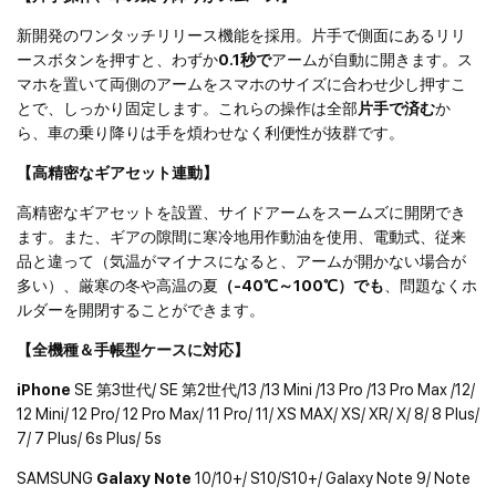
新開発のワンタッチリリース機能を採用。片手で側面にあるリリ
ースボタンを押すと、わずか
0.1秒で
アームが自動に開きます。ス
マホを置いて両側のアームをスマホのサイズに合わせ少し押すこ
とで、しっかり固定します。これらの操作は全部
片手で済む
か
ら、車の乗り降りは手を煩わせなく利便性が抜群です。
【高精密なギアセット連動】
高精密なギアセットを設置、サイドアームをスームズに開閉でき
ます。また、ギアの隙間に寒冷地用作動油を使用、電動式、従来
品と違って（気温がマイナスになると、アームが開かない場合が
多い）、厳寒の冬や高温の夏
（-40℃～100℃）でも
、問題なくホ
ルダーを開閉することができます。
【全機種＆手帳型ケースに対応】
iPhone
SE 第3世代/ SE 第2世代/13 /13 Mini /13 Pro /13 Pro Max /12/
12 Mini/ 12 Pro/ 12 Pro Max/ 11 Pro/ 11/ XS MAX/ XS/ XR/ X/ 8/ 8 Plus/
7/ 7 Plus/ 6s Plus/ 5s
SAMSUNG
Galaxy Note
10/10+/ S10/S10+/ Galaxy Note 9/ Note