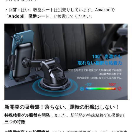
5.48cmから10.21cmまで調節可能です。また、下支えもスラ
イド式なので、iPhone/Xperia/AQUOS/Samsung Galaxy/OPPO
・回答：
はい、吸盤シートは別売りしています。Amazonで
など4-7インチ大画面のスマホに対応できます。更に、ホード
「Andobil 吸盤シート」
と検索してください。
ル力が高いため、例えスマホホルダーに手帳型ケースをつけ
たままでも安定感がしっかりあります。【4年間安心保証・終
身サービス】Andobil 車載ホルダーは5年間品質保証と終身
サービス付き、製品に問題が発生した場合は、例え箱潰れ、
付属品破損でも全額返金または無料で商品交換を対応致しま
す。製品に関する何か問題あっても、お気軽にご連絡くださ
い。お客様のニーズに合わせ、12時間以内に返事します。
新開発の吸着盤！落ちない、運転の邪魔はしない！
特殊粘着ゲル吸盤を開発
しました。新開発の特殊粘着ゲル吸盤の
三つの特徴