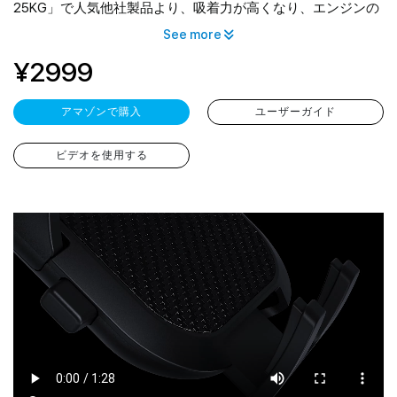
25KG」で人気他社製品より、吸着力が高くなり、エンジンの
振動やデコボコ道でも取れる心配はありません。また、真夏
See more
で吸盤が取れる問題を解決し、跡も残らなくて、安心感と快
¥2999
適さをあなたに提供します。付属品の吸盤シートで、多少凹
凸のあるところにも問題なく吸盤を装着できます。更に、例
え吸盤が汚れて吸着力が弱くなっても、ぬるま湯で洗い乾か
アマゾンで購入
ユーザーガイド
せば吸着力は何回でも復活し繰り返し使用可能です。他社製
品と圧倒的な違いを体感してください。
ビデオを使用する
【伸縮ロングアーム＆360度自由回転・最適な角度】車 スマ
ホスタンドのロングアームの長さは130mmから220mmまで調
整可能で、運転中にスマホを手元近くまで操作できます。 ア
ームの角度が最大270度まで無段階調節でき、吸盤式ホルダー
としても全然視野を邪魔しません。また、スマホの装着部分
は360度回転可能で、縦・横・上下・左右など運転中のお好み
やニーズに合わせて、最適な視野角に調整できます。抜群の
可動域の広さはあらゆる車種でご利用いただけます。更に、
ブラケット下部のデザインは充電を妨げることなく、スマホ
を充電しながらも、Googleマップ等の地図アプリをナビとし
て使用する際はバッテリーの残量を気にせず快適にドライブ
出来ます。