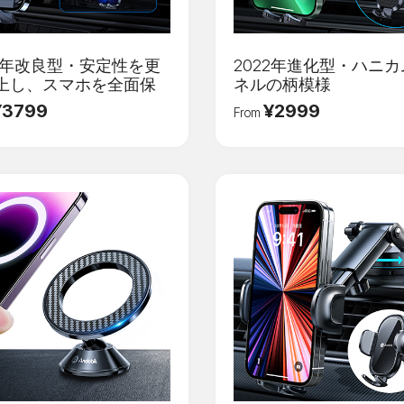
22年改良型・安定性を更
2022年進化型・ハニ
上し、スマホを全面保
ネルの柄模様
¥3799
¥2999
From
登録
Eメール
*
メール確認コード
*
パスワード
*