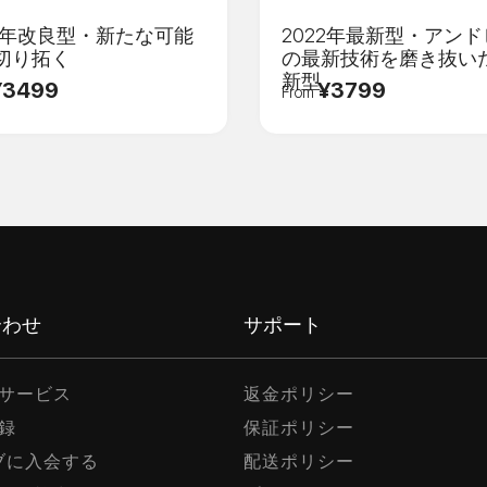
22年改良型・新たな可能
2022年最新型・アン
切り拓く
の最新技術を磨き抜い
新型
¥3499
¥3799
From
検証コード
*
登録
合わせ
サポート
サービス
返金ポリシー
録
保証ポリシー
ラブに入会する
配送ポリシー