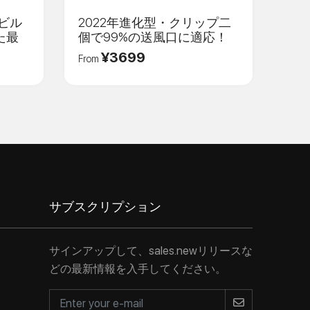
ドビル
2022年進化型・クリップ二
た最
個で99%の送風口に適応！
¥3699
From
サブスクリプション
サインアップして、sales.newリリースな
どの最新情報を入手してください。