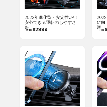
2022年進化型・安定性UP！
20
安心できる運転のしやすさ
に向
を
護
¥2999
From
From
ログイン
Eメール
*
パスワード
*