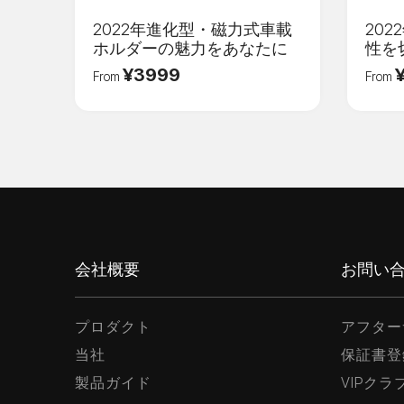
ログインする
2022年進化型・磁力式車載
20
ホルダーの魅力をあなたに
性を
¥3999
From
From
会社概要
お問い
プロダクト
アフター
当社
保証書登
製品ガイド
VIPク