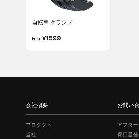
ログイン
Eメール
*
自転車 クランプ
¥1599
From
パスワード
*
ログインする
会社概要
お問い
プロダクト
アフター
当社
保証書登