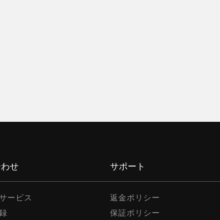
登録
Eメール
*
メール確認コード
*
パスワード
*
検証コード
*
合わせ
サポート
サービス
返金ポリシー
登録
録
保証ポリシー